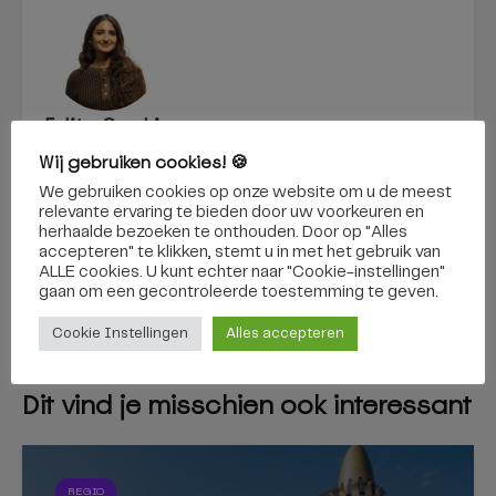
Edita Saakian
Wij gebruiken cookies! 🍪
BEKIJK ALLES
We gebruiken cookies op onze website om u de meest
relevante ervaring te bieden door uw voorkeuren en
herhaalde bezoeken te onthouden. Door op "Alles
accepteren" te klikken, stemt u in met het gebruik van
ALLE cookies. U kunt echter naar "Cookie-instellingen"
Frederike Luijten is
Flexflitser Ringbaan-
gaan om een ​​gecontroleerde toestemming te geven.
de nieuwe
Zuid weggehaald en
stadsdichter
op een andere plek
Cookie Instellingen
Alles accepteren
teruggezet
Dit vind je misschien ook interessant
REGIO