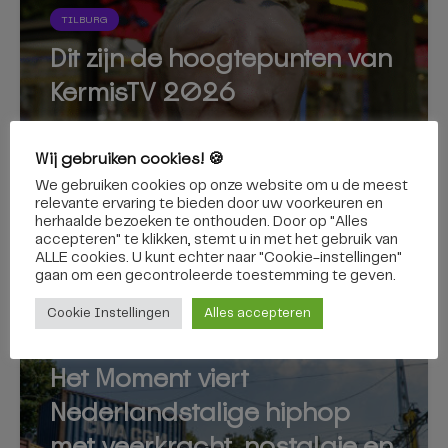
TILBURG
Dit zijn de hoogtepunten van
KermisTV 2026
Wij gebruiken cookies! 🍪
We gebruiken cookies op onze website om u de meest
relevante ervaring te bieden door uw voorkeuren en
herhaalde bezoeken te onthouden. Door op "Alles
27 juli 2026
accepteren" te klikken, stemt u in met het gebruik van
ALLE cookies. U kunt echter naar "Cookie-instellingen"
gaan om een ​​gecontroleerde toestemming te geven.
Cookie Instellingen
Alles accepteren
CULTUUR
Het Moment viert
Nederlandstalige hiphop
met veerkracht, nostalgie en