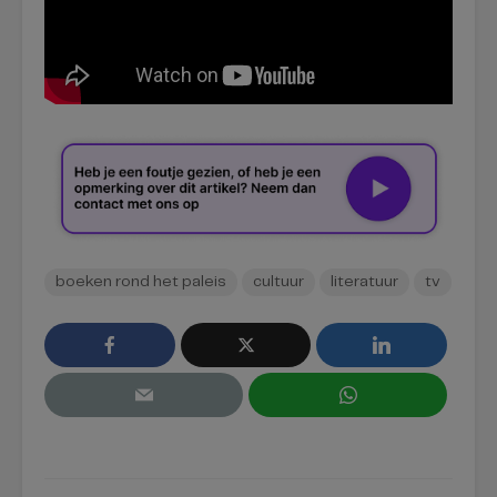
boeken rond het paleis
cultuur
literatuur
tv