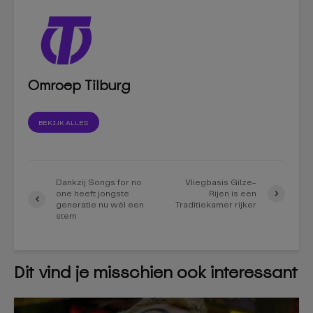
Omroep Tilburg
BEKIJK ALLES
Dankzij Songs for no
Vliegbasis Gilze-
one heeft jongste
Rijen is een
generatie nu wél een
Traditiekamer rijker
stem
Dit vind je misschien ook interessant