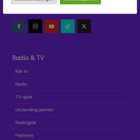
Volg Omroep Tilburg niet alleen hier, maar ook via social
media!
Radio & TV
Kijk tv
Radio
TV-gids
Uitzending gemist
Radiogids
Partners