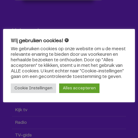
Volg ons!
Wij gebruiken cookies! 🍪
Volg Omroep Tilburg niet alleen hier, maar ook via social
We gebruiken cookies op onze website om u de meest
media!
relevante ervaring te bieden door uw voorkeuren en
herhaalde bezoeken te onthouden. Door op "Alles
accepteren" te klikken, stemt u in met het gebruik van
ALLE cookies. U kunt echter naar "Cookie-instellingen"
gaan om een ​​gecontroleerde toestemming te geven.
Cookie Instellingen
Alles accepteren
Radio & TV
Kijk tv
Radio
TV-gids