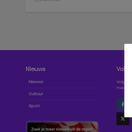
Nieuws
Volg 
Nieuws
Volg Omr
maar oo
Cultuur
Sport