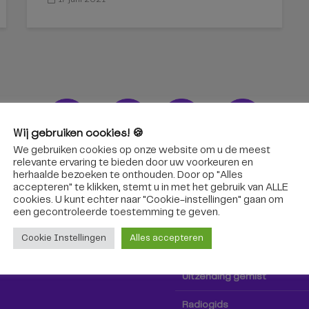
Wij gebruiken cookies! 🍪
We gebruiken cookies op onze website om u de meest
ons!
Radio & TV
relevante ervaring te bieden door uw voorkeuren en
herhaalde bezoeken te onthouden. Door op "Alles
accepteren" te klikken, stemt u in met het gebruik van ALLE
oep Tilburg niet alleen hier,
Kijk tv
cookies. U kunt echter naar "Cookie-instellingen" gaan om
k via social media!
een ​​gecontroleerde toestemming te geven.
Radio
Cookie Instellingen
Alles accepteren
TV-gids
Uitzending gemist
Radiogids