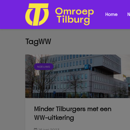
Home
N
TagWW
NIEUWS
Minder Tilburgers met een
WW-uitkering
16 juni 2023