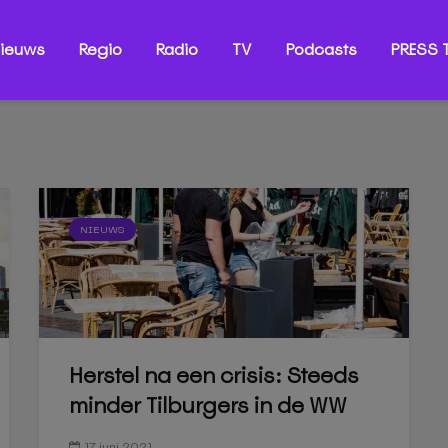
ieuws
Regio
Radio
TV
Podcasts
PRESS T
NIEUWS
Herstel na een crisis: Steeds
minder Tilburgers in de WW
17 juni 2021