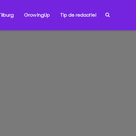
ilburg
GrowingUp
Tip de redactie!