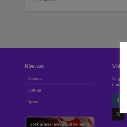
Nieuws
Volg 
Nieuws
Volg Omr
maar oo
Cultuur
Sport