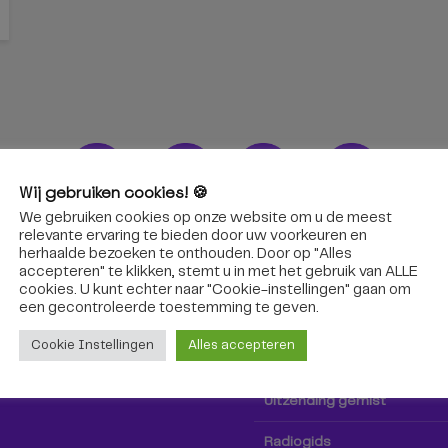
Wij gebruiken cookies! 🍪
We gebruiken cookies op onze website om u de meest
ons!
Radio & TV
relevante ervaring te bieden door uw voorkeuren en
herhaalde bezoeken te onthouden. Door op "Alles
accepteren" te klikken, stemt u in met het gebruik van ALLE
oep Tilburg niet alleen hier,
Kijk tv
cookies. U kunt echter naar "Cookie-instellingen" gaan om
k via social media!
een ​​gecontroleerde toestemming te geven.
Radio
Cookie Instellingen
Alles accepteren
TV-gids
Uitzending gemist
Radiogids