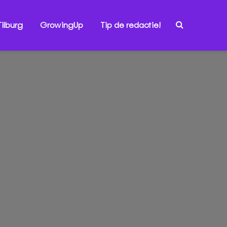
ilburg
GrowingUp
Tip de redactie!