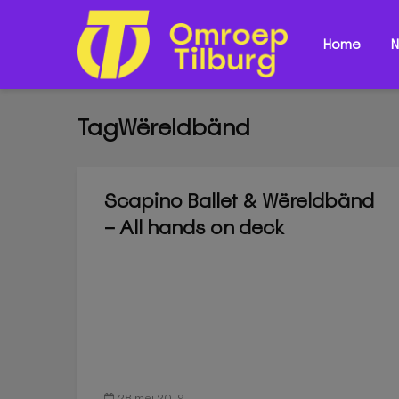
Home
N
TagWëreldbänd
Scapino Ballet & Wëreldbänd
– All hands on deck
28 mei 2019