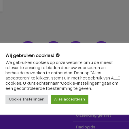
Wij gebruiken cookies! 🍪
We gebruiken cookies op onze website om u de meest
ons!
Radio & TV
relevante ervaring te bieden door uw voorkeuren en
herhaalde bezoeken te onthouden. Door op "Alles
accepteren" te klikken, stemt u in met het gebruik van ALLE
oep Tilburg niet alleen hier,
Kijk tv
cookies. U kunt echter naar "Cookie-instellingen" gaan om
k via social media!
een ​​gecontroleerde toestemming te geven.
Radio
Cookie Instellingen
Alles accepteren
TV-gids
Uitzending gemist
Radiogids