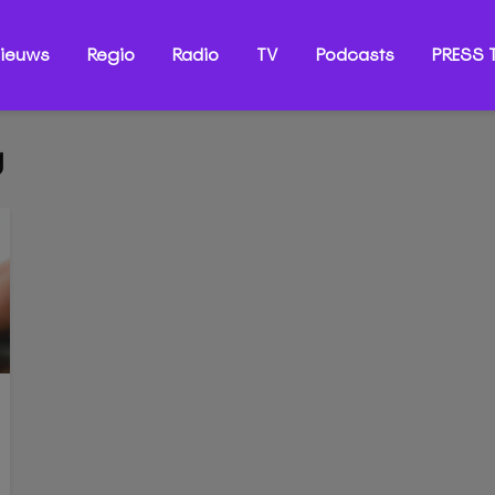
ieuws
Regio
Radio
TV
Podcasts
PRESS T
g