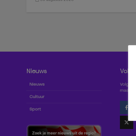
Nieuws
Volg 
Nieuws
Volg Omr
maar oo
Cultuur
Sport