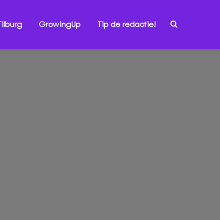
ilburg
GrowingUp
Tip de redactie!