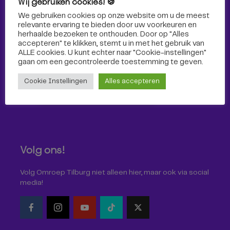
Wij gebruiken cookies! 🍪
Sport
We gebruiken cookies op onze website om u de meest
relevante ervaring te bieden door uw voorkeuren en
herhaalde bezoeken te onthouden. Door op "Alles
accepteren" te klikken, stemt u in met het gebruik van
ALLE cookies. U kunt echter naar "Cookie-instellingen"
gaan om een ​​gecontroleerde toestemming te geven.
Cookie Instellingen
Alles accepteren
Volg ons!
Volg Omroep Tilburg niet alleen hier, maar ook via social
media!