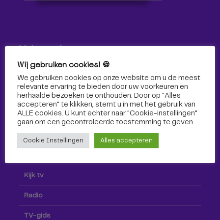
Volg ons!
Wij gebruiken cookies! 🍪
Volg Omroep Tilburg niet alleen hier, maar ook via social
We gebruiken cookies op onze website om u de meest
media!
relevante ervaring te bieden door uw voorkeuren en
herhaalde bezoeken te onthouden. Door op "Alles
accepteren" te klikken, stemt u in met het gebruik van
ALLE cookies. U kunt echter naar "Cookie-instellingen"
gaan om een ​​gecontroleerde toestemming te geven.
Cookie Instellingen
Alles accepteren
Radio & TV
Kijk tv
Radio
TV-gids