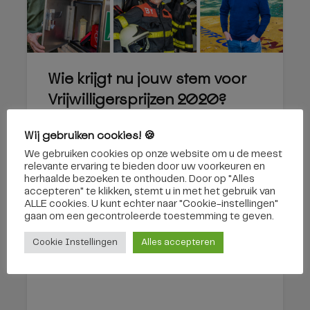
Wie krijgt nu jouw stem voor
Vrijwilligersprijzen 2020?
13 november 2020
Wij gebruiken cookies! 🍪
We gebruiken cookies op onze website om u de meest
relevante ervaring te bieden door uw voorkeuren en
herhaalde bezoeken te onthouden. Door op "Alles
Verbeeten Challenge: Samen
accepteren" te klikken, stemt u in met het gebruik van
ALLE cookies. U kunt echter naar "Cookie-instellingen"
sportief tegen kanker
gaan om een ​​gecontroleerde toestemming te geven.
Cookie Instellingen
Alles accepteren