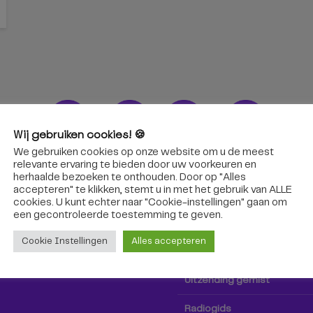
Wij gebruiken cookies! 🍪
We gebruiken cookies op onze website om u de meest
ons!
Radio & TV
relevante ervaring te bieden door uw voorkeuren en
herhaalde bezoeken te onthouden. Door op "Alles
accepteren" te klikken, stemt u in met het gebruik van ALLE
oep Tilburg niet alleen hier,
Kijk tv
cookies. U kunt echter naar "Cookie-instellingen" gaan om
k via social media!
een ​​gecontroleerde toestemming te geven.
Radio
Cookie Instellingen
Alles accepteren
TV-gids
Uitzending gemist
Radiogids