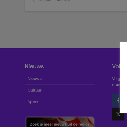
Nieuws
Volg 
Nieuws
Volg Omr
maar oo
Cultuur
Sport