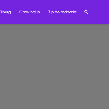
ilburg
GrowingUp
Tip de redactie!