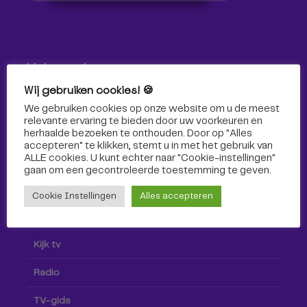
Volg ons!
Wij gebruiken cookies! 🍪
Volg Omroep Tilburg niet alleen hier, maar ook via social
We gebruiken cookies op onze website om u de meest
media!
relevante ervaring te bieden door uw voorkeuren en
herhaalde bezoeken te onthouden. Door op "Alles
accepteren" te klikken, stemt u in met het gebruik van
ALLE cookies. U kunt echter naar "Cookie-instellingen"
gaan om een ​​gecontroleerde toestemming te geven.
Cookie Instellingen
Alles accepteren
Radio & TV
Kijk tv
Radio
TV-gids