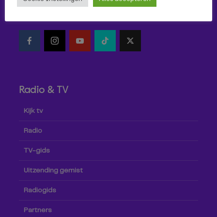
Volg Omroep Tilburg niet alleen hier, maar ook via social
media!
Radio & TV
Kijk tv
Radio
TV-gids
Uitzending gemist
Radiogids
Partners