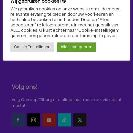
Wij gebruiken cookies! 🍪
Sport
We gebruiken cookies op onze website om u de meest
relevante ervaring te bieden door uw voorkeuren en
herhaalde bezoeken te onthouden. Door op "Alles
accepteren" te klikken, stemt u in met het gebruik van
ALLE cookies. U kunt echter naar "Cookie-instellingen"
gaan om een ​​gecontroleerde toestemming te geven.
Cookie Instellingen
Alles accepteren
Volg ons!
Volg Omroep Tilburg niet alleen hier, maar ook via social
media!