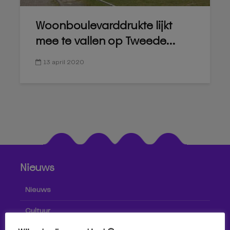
Woonboulevarddrukte lijkt
mee te vallen op Tweede...
13 april 2020
Nieuws
Nieuws
Cultuur