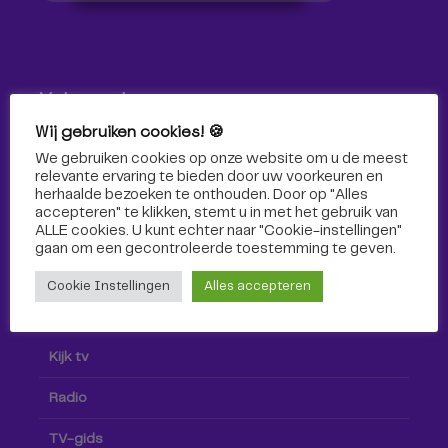
Volg ons!
Wij gebruiken cookies! 🍪
Volg Omroep Tilburg niet alleen hier, maar ook via social
We gebruiken cookies op onze website om u de meest
media!
relevante ervaring te bieden door uw voorkeuren en
herhaalde bezoeken te onthouden. Door op "Alles
accepteren" te klikken, stemt u in met het gebruik van
ALLE cookies. U kunt echter naar "Cookie-instellingen"
gaan om een ​​gecontroleerde toestemming te geven.
Cookie Instellingen
Alles accepteren
Radio & TV
Kijk tv
Radio
TV-gids