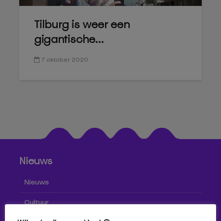
Tilburg is weer een
gigantische...
7 oktober 2020
Nieuws
Nieuws
Cultuur