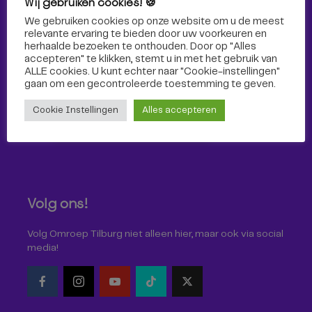
Wij gebruiken cookies! 🍪
Sport
We gebruiken cookies op onze website om u de meest
relevante ervaring te bieden door uw voorkeuren en
herhaalde bezoeken te onthouden. Door op "Alles
accepteren" te klikken, stemt u in met het gebruik van
ALLE cookies. U kunt echter naar "Cookie-instellingen"
gaan om een ​​gecontroleerde toestemming te geven.
Cookie Instellingen
Alles accepteren
Volg ons!
Volg Omroep Tilburg niet alleen hier, maar ook via social
media!