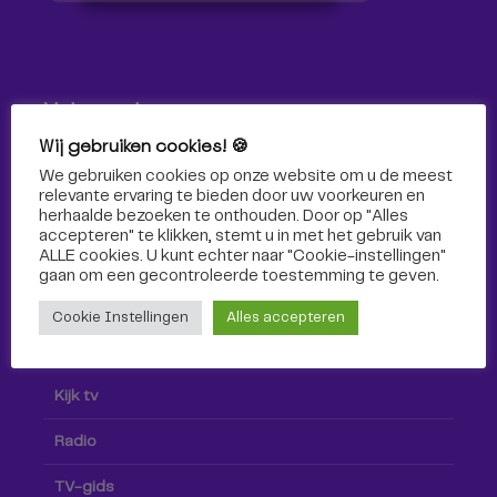
Volg ons!
Wij gebruiken cookies! 🍪
Volg Omroep Tilburg niet alleen hier, maar ook via social
We gebruiken cookies op onze website om u de meest
media!
relevante ervaring te bieden door uw voorkeuren en
herhaalde bezoeken te onthouden. Door op "Alles
accepteren" te klikken, stemt u in met het gebruik van
ALLE cookies. U kunt echter naar "Cookie-instellingen"
gaan om een ​​gecontroleerde toestemming te geven.
Cookie Instellingen
Alles accepteren
Radio & TV
Kijk tv
Radio
TV-gids