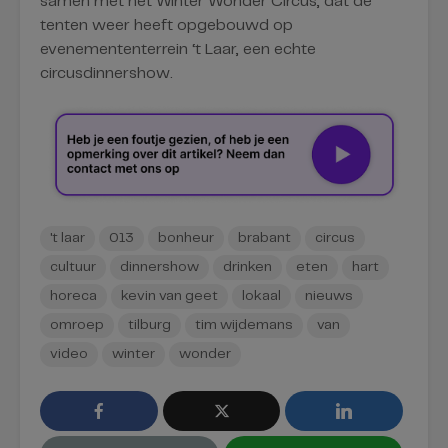
samen met het Winter Wonder Circus, dat de
tenten weer heeft opgebouwd op
evenemententerrein ‘t Laar, een echte
circusdinnershow.
't laar
013
bonheur
brabant
circus
cultuur
dinnershow
drinken
eten
hart
horeca
kevin van geet
lokaal
nieuws
omroep
tilburg
tim wijdemans
van
video
winter
wonder