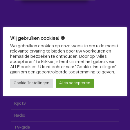
Volg ons!
Wij gebruiken cookies! 🍪
Volg Omroep Tilburg niet alleen hier, maar ook via social
We gebruiken cookies op onze website om u de meest
media!
relevante ervaring te bieden door uw voorkeuren en
herhaalde bezoeken te onthouden. Door op "Alles
accepteren" te klikken, stemt u in met het gebruik van
ALLE cookies. U kunt echter naar "Cookie-instellingen"
gaan om een ​​gecontroleerde toestemming te geven.
Cookie Instellingen
Alles accepteren
Radio & TV
Kijk tv
Radio
TV-gids