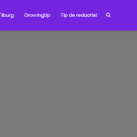
ilburg
GrowingUp
Tip de redactie!