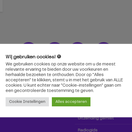
Wij gebruiken cookies! 🍪
We gebruiken cookies op onze website om u de meest
ons!
Radio & TV
relevante ervaring te bieden door uw voorkeuren en
herhaalde bezoeken te onthouden. Door op "Alles
accepteren" te klikken, stemt u in met het gebruik van ALLE
oep Tilburg niet alleen hier,
Kijk tv
cookies. U kunt echter naar "Cookie-instellingen" gaan om
k via social media!
een ​​gecontroleerde toestemming te geven.
Radio
Cookie Instellingen
Alles accepteren
TV-gids
Uitzending gemist
Radiogids