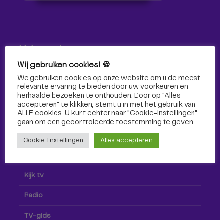
Volg ons!
Wij gebruiken cookies! 🍪
Volg Omroep Tilburg niet alleen hier, maar ook via social
We gebruiken cookies op onze website om u de meest
media!
relevante ervaring te bieden door uw voorkeuren en
herhaalde bezoeken te onthouden. Door op "Alles
accepteren" te klikken, stemt u in met het gebruik van
ALLE cookies. U kunt echter naar "Cookie-instellingen"
gaan om een ​​gecontroleerde toestemming te geven.
Cookie Instellingen
Alles accepteren
Radio & TV
Kijk tv
Radio
TV-gids