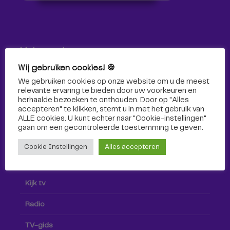
Volg ons!
Wij gebruiken cookies! 🍪
Volg Omroep Tilburg niet alleen hier, maar ook via social
We gebruiken cookies op onze website om u de meest
media!
relevante ervaring te bieden door uw voorkeuren en
herhaalde bezoeken te onthouden. Door op "Alles
accepteren" te klikken, stemt u in met het gebruik van
ALLE cookies. U kunt echter naar "Cookie-instellingen"
gaan om een ​​gecontroleerde toestemming te geven.
Cookie Instellingen
Alles accepteren
Radio & TV
Kijk tv
Radio
TV-gids