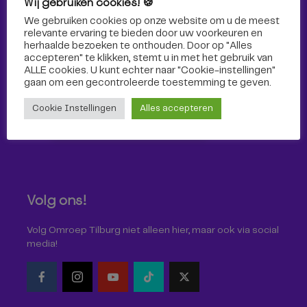
Wij gebruiken cookies! 🍪
Sport
We gebruiken cookies op onze website om u de meest
relevante ervaring te bieden door uw voorkeuren en
herhaalde bezoeken te onthouden. Door op "Alles
accepteren" te klikken, stemt u in met het gebruik van
ALLE cookies. U kunt echter naar "Cookie-instellingen"
gaan om een ​​gecontroleerde toestemming te geven.
Cookie Instellingen
Alles accepteren
Volg ons!
Volg Omroep Tilburg niet alleen hier, maar ook via social
media!