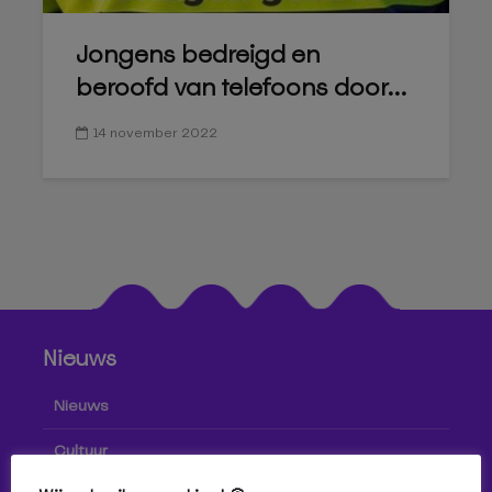
Jongens bedreigd en
beroofd van telefoons door...
14 november 2022
Nieuws
Nieuws
Cultuur