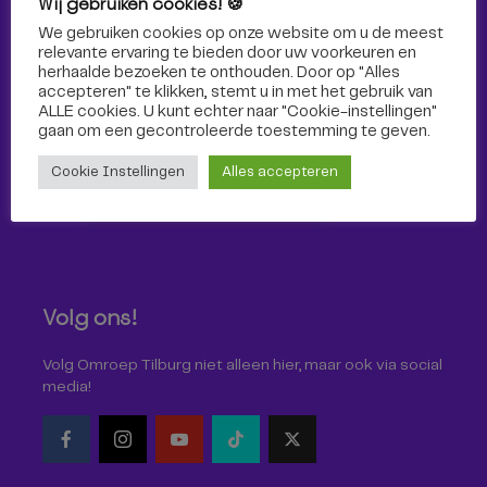
Wij gebruiken cookies! 🍪
Sport
We gebruiken cookies op onze website om u de meest
relevante ervaring te bieden door uw voorkeuren en
herhaalde bezoeken te onthouden. Door op "Alles
accepteren" te klikken, stemt u in met het gebruik van
ALLE cookies. U kunt echter naar "Cookie-instellingen"
gaan om een ​​gecontroleerde toestemming te geven.
Cookie Instellingen
Alles accepteren
Volg ons!
Volg Omroep Tilburg niet alleen hier, maar ook via social
media!