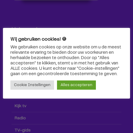
Volg ons!
Wij gebruiken cookies! 🍪
Volg Omroep Tilburg niet alleen hier, maar ook via social
We gebruiken cookies op onze website om u de meest
media!
relevante ervaring te bieden door uw voorkeuren en
herhaalde bezoeken te onthouden. Door op "Alles
accepteren" te klikken, stemt u in met het gebruik van
ALLE cookies. U kunt echter naar "Cookie-instellingen"
gaan om een ​​gecontroleerde toestemming te geven.
Cookie Instellingen
Alles accepteren
Radio & TV
Kijk tv
Radio
TV-gids