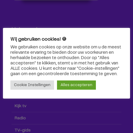
Volg ons!
Wij gebruiken cookies! 🍪
Volg Omroep Tilburg niet alleen hier, maar ook via social
We gebruiken cookies op onze website om u de meest
media!
relevante ervaring te bieden door uw voorkeuren en
herhaalde bezoeken te onthouden. Door op "Alles
accepteren" te klikken, stemt u in met het gebruik van
ALLE cookies. U kunt echter naar "Cookie-instellingen"
gaan om een ​​gecontroleerde toestemming te geven.
Cookie Instellingen
Alles accepteren
Radio & TV
Kijk tv
Radio
TV-gids