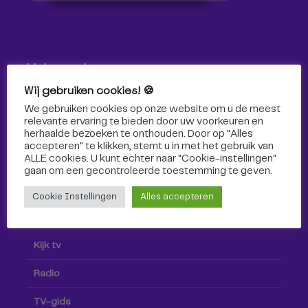
Volg ons!
Wij gebruiken cookies! 🍪
Volg Omroep Tilburg niet alleen hier, maar ook via social
We gebruiken cookies op onze website om u de meest
media!
relevante ervaring te bieden door uw voorkeuren en
herhaalde bezoeken te onthouden. Door op "Alles
accepteren" te klikken, stemt u in met het gebruik van
ALLE cookies. U kunt echter naar "Cookie-instellingen"
gaan om een ​​gecontroleerde toestemming te geven.
Cookie Instellingen
Alles accepteren
Radio & TV
Kijk tv
Radio
TV-gids