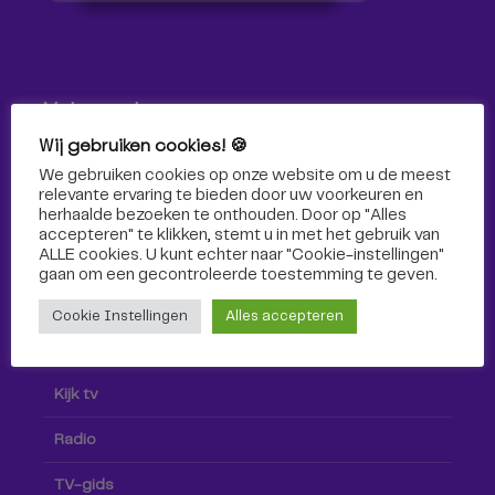
Volg ons!
Wij gebruiken cookies! 🍪
Volg Omroep Tilburg niet alleen hier, maar ook via social
We gebruiken cookies op onze website om u de meest
media!
relevante ervaring te bieden door uw voorkeuren en
herhaalde bezoeken te onthouden. Door op "Alles
accepteren" te klikken, stemt u in met het gebruik van
ALLE cookies. U kunt echter naar "Cookie-instellingen"
gaan om een ​​gecontroleerde toestemming te geven.
Cookie Instellingen
Alles accepteren
Radio & TV
Kijk tv
Radio
TV-gids