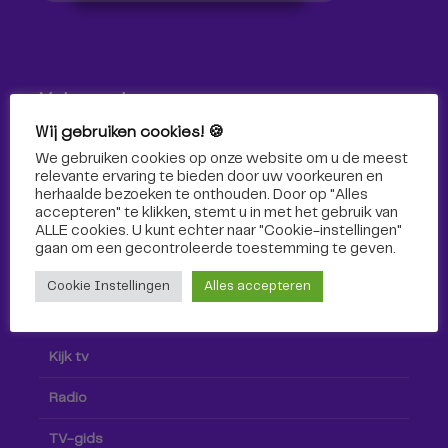
Volg ons!
Wij gebruiken cookies! 🍪
Volg Omroep Tilburg niet alleen hier, maar ook via social
We gebruiken cookies op onze website om u de meest
media!
relevante ervaring te bieden door uw voorkeuren en
herhaalde bezoeken te onthouden. Door op "Alles
accepteren" te klikken, stemt u in met het gebruik van
ALLE cookies. U kunt echter naar "Cookie-instellingen"
gaan om een ​​gecontroleerde toestemming te geven.
Cookie Instellingen
Alles accepteren
Radio & TV
Kijk tv
Radio
TV-gids