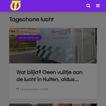
Tagschone lucht
GILZE EN RIJEN
Wat blijkt? Geen vuiltje aan
de lucht in Hulten, aldus...
13 september 2024