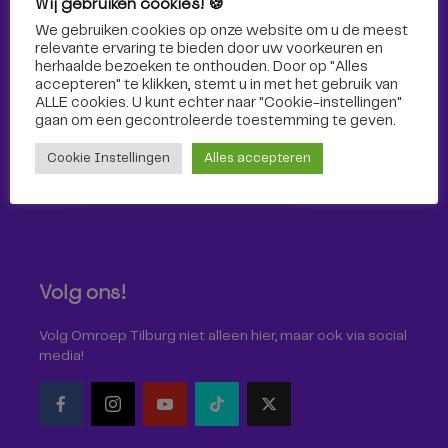
Wij gebruiken cookies! 🍪
Sport
We gebruiken cookies op onze website om u de meest
relevante ervaring te bieden door uw voorkeuren en
herhaalde bezoeken te onthouden. Door op "Alles
accepteren" te klikken, stemt u in met het gebruik van
ALLE cookies. U kunt echter naar "Cookie-instellingen"
gaan om een ​​gecontroleerde toestemming te geven.
Cookie Instellingen
Alles accepteren
Volg ons!
Volg Omroep Tilburg niet alleen hier, maar ook via social
media!