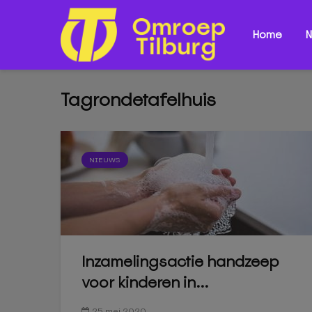
Home
N
Tagrondetafelhuis
NIEUWS
Inzamelingsactie handzeep
voor kinderen in...
25 mei 2020