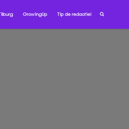
ilburg
GrowingUp
Tip de redactie!