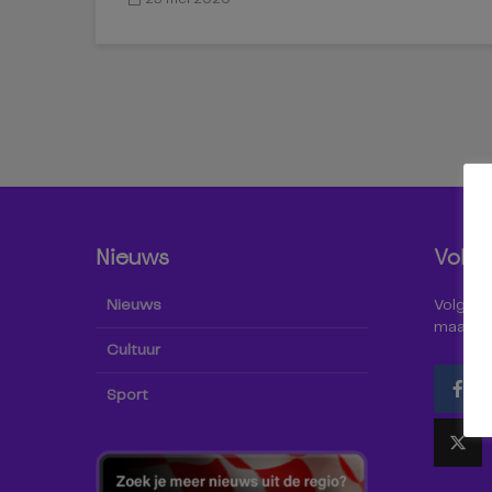
Nieuws
Volg 
Nieuws
Volg Omr
maar oo
Cultuur
Sport