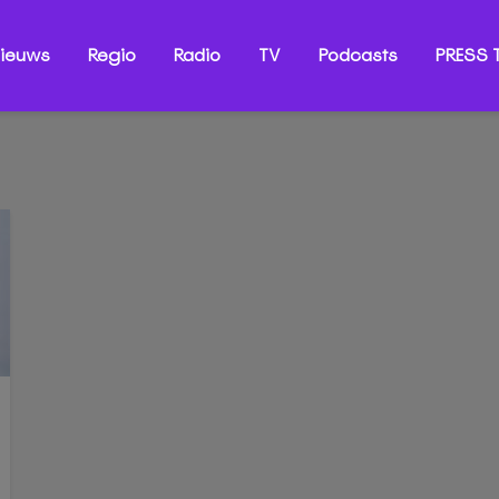
ieuws
Regio
Radio
TV
Podcasts
PRESS T