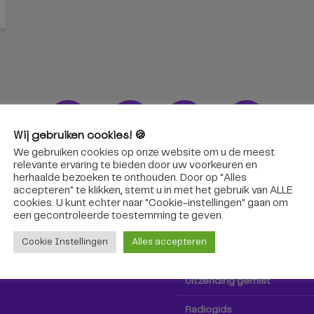
Wij gebruiken cookies! 🍪
We gebruiken cookies op onze website om u de meest
ons!
Radio & TV
relevante ervaring te bieden door uw voorkeuren en
herhaalde bezoeken te onthouden. Door op "Alles
accepteren" te klikken, stemt u in met het gebruik van ALLE
oep Tilburg niet alleen hier,
Kijk tv
cookies. U kunt echter naar "Cookie-instellingen" gaan om
k via social media!
een ​​gecontroleerde toestemming te geven.
Radio
Cookie Instellingen
Alles accepteren
TV-gids
Uitzending gemist
Radiogids