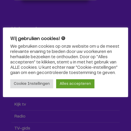
Volg ons!
Wij gebruiken cookies! 🍪
Volg Omroep Tilburg niet alleen hier, maar ook via social
We gebruiken cookies op onze website om u de meest
media!
relevante ervaring te bieden door uw voorkeuren en
herhaalde bezoeken te onthouden. Door op "Alles
accepteren" te klikken, stemt u in met het gebruik van
ALLE cookies. U kunt echter naar "Cookie-instellingen"
gaan om een ​​gecontroleerde toestemming te geven.
Cookie Instellingen
Alles accepteren
Radio & TV
Kijk tv
Radio
TV-gids