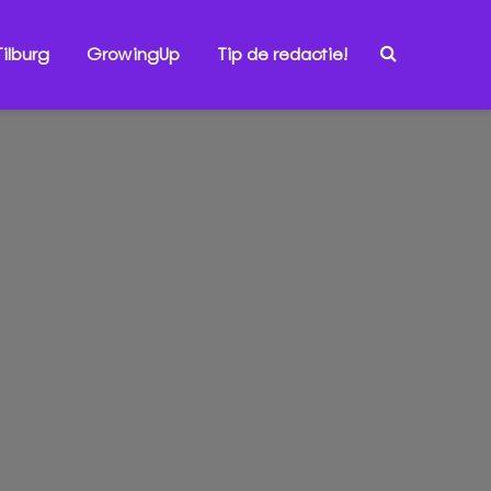
ilburg
GrowingUp
Tip de redactie!