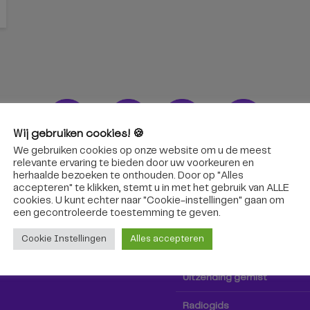
Wij gebruiken cookies! 🍪
We gebruiken cookies op onze website om u de meest
ons!
Radio & TV
relevante ervaring te bieden door uw voorkeuren en
herhaalde bezoeken te onthouden. Door op "Alles
accepteren" te klikken, stemt u in met het gebruik van ALLE
oep Tilburg niet alleen hier,
Kijk tv
cookies. U kunt echter naar "Cookie-instellingen" gaan om
k via social media!
een ​​gecontroleerde toestemming te geven.
Radio
Cookie Instellingen
Alles accepteren
TV-gids
Uitzending gemist
Radiogids