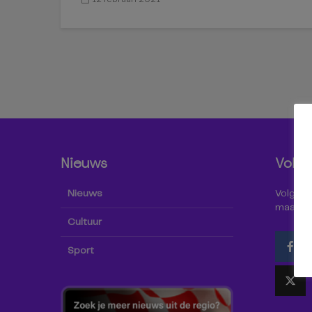
Nieuws
Volg 
Nieuws
Volg Omr
maar oo
Cultuur
Sport