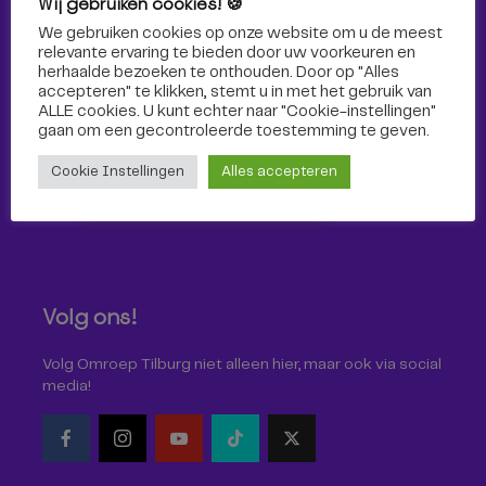
Wij gebruiken cookies! 🍪
Sport
We gebruiken cookies op onze website om u de meest
relevante ervaring te bieden door uw voorkeuren en
herhaalde bezoeken te onthouden. Door op "Alles
accepteren" te klikken, stemt u in met het gebruik van
ALLE cookies. U kunt echter naar "Cookie-instellingen"
gaan om een ​​gecontroleerde toestemming te geven.
Cookie Instellingen
Alles accepteren
Volg ons!
Volg Omroep Tilburg niet alleen hier, maar ook via social
media!