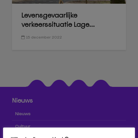
Levensgevaarlijke
verkeerssituatie Lage...
15 december 2022
Nieuws
Nieuws
Cultuur