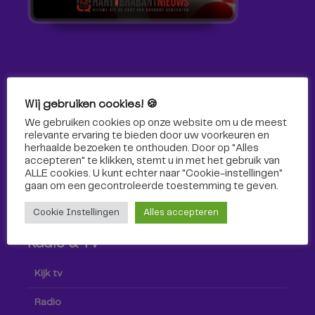
Volg ons!
Wij gebruiken cookies! 🍪
We gebruiken cookies op onze website om u de meest
Volg Omroep Tilburg niet alleen hier, maar ook via social
relevante ervaring te bieden door uw voorkeuren en
media!
herhaalde bezoeken te onthouden. Door op "Alles
accepteren" te klikken, stemt u in met het gebruik van
ALLE cookies. U kunt echter naar "Cookie-instellingen"
gaan om een ​​gecontroleerde toestemming te geven.
Cookie Instellingen
Alles accepteren
Radio & TV
Kijk tv
Radio