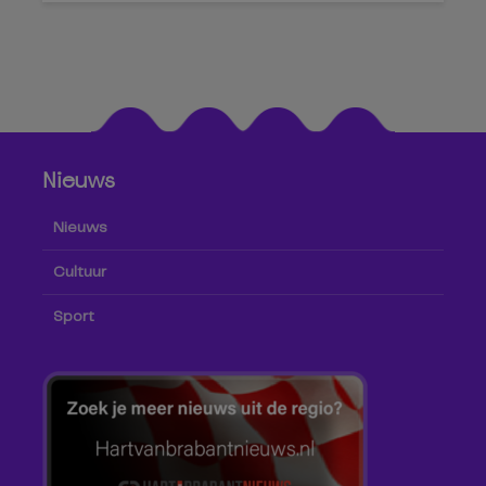
Nieuws
Nieuws
Cultuur
Sport