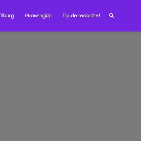
ilburg
GrowingUp
Tip de redactie!