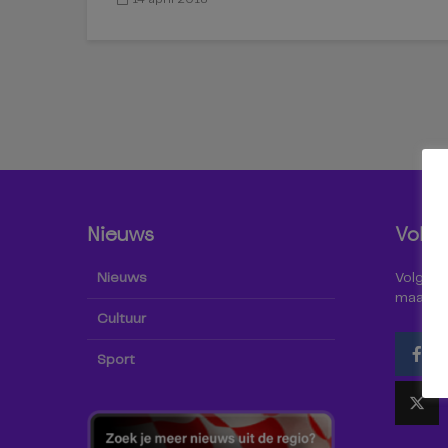
Nieuws
Volg 
Nieuws
Volg Omr
maar oo
Cultuur
Sport