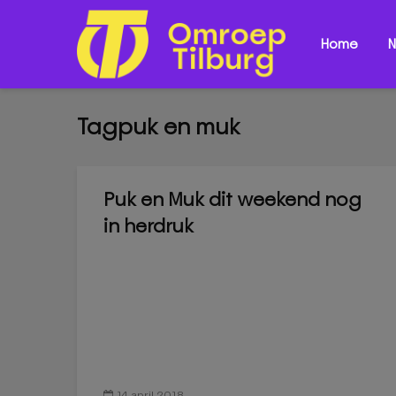
Home
N
Tagpuk en muk
Puk en Muk dit weekend nog
in herdruk
14 april 2018