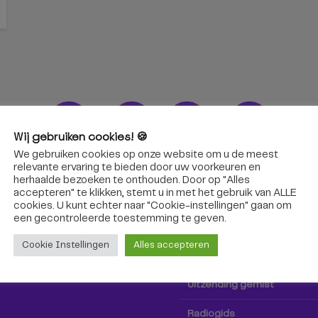
Wij gebruiken cookies! 🍪
We gebruiken cookies op onze website om u de meest
ons!
Radio & TV
relevante ervaring te bieden door uw voorkeuren en
herhaalde bezoeken te onthouden. Door op "Alles
accepteren" te klikken, stemt u in met het gebruik van ALLE
oep Tilburg niet alleen hier,
Kijk tv
cookies. U kunt echter naar "Cookie-instellingen" gaan om
k via social media!
een ​​gecontroleerde toestemming te geven.
Radio
Cookie Instellingen
Alles accepteren
TV-gids
Uitzending gemist
Radiogids