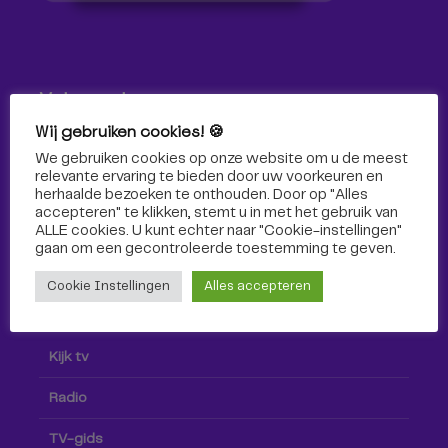
Volg ons!
Wij gebruiken cookies! 🍪
Volg Omroep Tilburg niet alleen hier, maar ook via social
We gebruiken cookies op onze website om u de meest
media!
relevante ervaring te bieden door uw voorkeuren en
herhaalde bezoeken te onthouden. Door op "Alles
accepteren" te klikken, stemt u in met het gebruik van
ALLE cookies. U kunt echter naar "Cookie-instellingen"
gaan om een ​​gecontroleerde toestemming te geven.
Cookie Instellingen
Alles accepteren
Radio & TV
Kijk tv
Radio
TV-gids