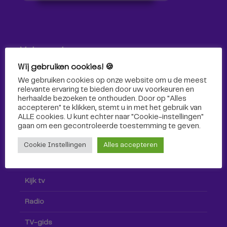
Volg ons!
Wij gebruiken cookies! 🍪
Volg Omroep Tilburg niet alleen hier, maar ook via social
We gebruiken cookies op onze website om u de meest
media!
relevante ervaring te bieden door uw voorkeuren en
herhaalde bezoeken te onthouden. Door op "Alles
accepteren" te klikken, stemt u in met het gebruik van
ALLE cookies. U kunt echter naar "Cookie-instellingen"
gaan om een ​​gecontroleerde toestemming te geven.
Cookie Instellingen
Alles accepteren
Radio & TV
Kijk tv
Radio
TV-gids