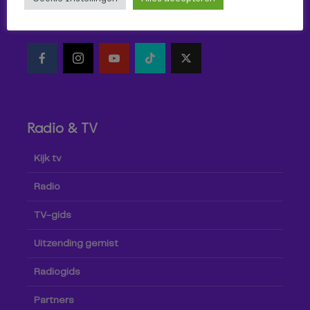
Volg Omroep Tilburg niet alleen hier, maar ook via social
media!
Radio & TV
Kijk tv
Radio
TV-gids
Uitzending gemist
Radiogids
Partners