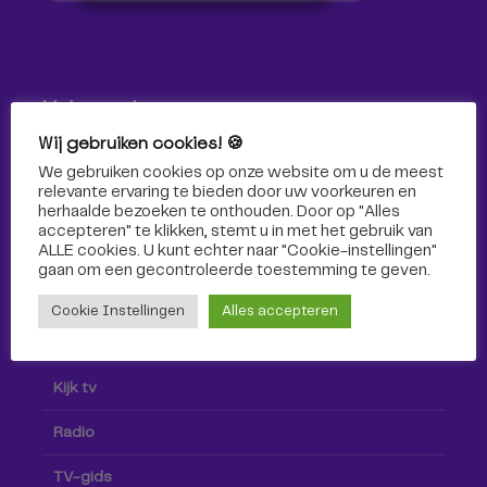
Volg ons!
Wij gebruiken cookies! 🍪
Volg Omroep Tilburg niet alleen hier, maar ook via social
We gebruiken cookies op onze website om u de meest
media!
relevante ervaring te bieden door uw voorkeuren en
herhaalde bezoeken te onthouden. Door op "Alles
accepteren" te klikken, stemt u in met het gebruik van
ALLE cookies. U kunt echter naar "Cookie-instellingen"
gaan om een ​​gecontroleerde toestemming te geven.
Cookie Instellingen
Alles accepteren
Radio & TV
Kijk tv
Radio
TV-gids