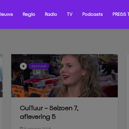
ieuws
Regio
Radio
TV
Podcasts
PRESS T
CULTUUR
CulTuur – Seizoen 7,
aflevering 5
5 oktober 2018