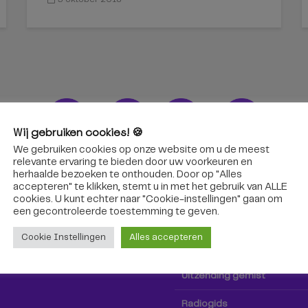
Wij gebruiken cookies! 🍪
We gebruiken cookies op onze website om u de meest
ons!
Radio & TV
relevante ervaring te bieden door uw voorkeuren en
herhaalde bezoeken te onthouden. Door op "Alles
accepteren" te klikken, stemt u in met het gebruik van ALLE
oep Tilburg niet alleen hier,
Kijk tv
cookies. U kunt echter naar "Cookie-instellingen" gaan om
k via social media!
een ​​gecontroleerde toestemming te geven.
Radio
Cookie Instellingen
Alles accepteren
TV-gids
Uitzending gemist
Radiogids