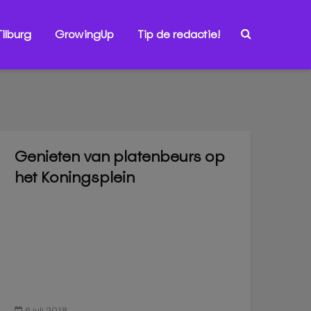
ilburg
GrowingUp
Tip de redactie!
Genieten van platenbeurs op
het Koningsplein
6 juli 2018