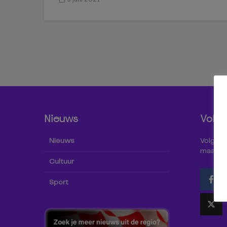
Nieuws
Volg 
Nieuws
Volg Omr
maar oo
Cultuur
Sport