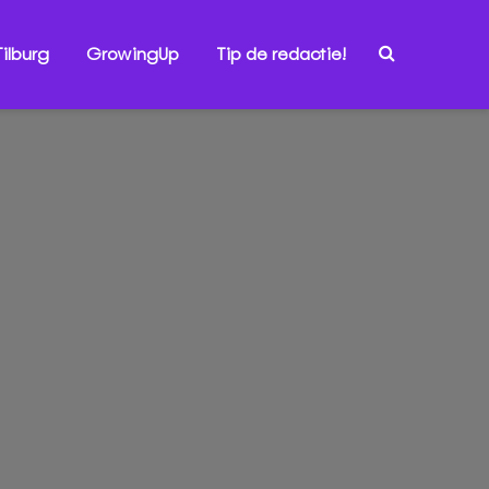
ilburg
GrowingUp
Tip de redactie!