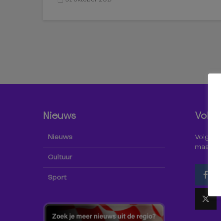
Nieuws
Volg 
Nieuws
Volg Omr
maar oo
Cultuur
Sport