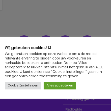
Wij gebruiken cookies! 🍪
We gebruiken cookies op onze website om u de meest
ons!
Radio & TV
relevante ervaring te bieden door uw voorkeuren en
herhaalde bezoeken te onthouden. Door op "Alles
accepteren" te klikken, stemt u in met het gebruik van ALLE
oep Tilburg niet alleen hier,
Kijk tv
cookies. U kunt echter naar "Cookie-instellingen" gaan om
k via social media!
een ​​gecontroleerde toestemming te geven.
Radio
Cookie Instellingen
Alles accepteren
TV-gids
Uitzending gemist
Radiogids