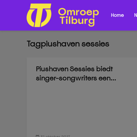
Home
N
Tagpiushaven sessies
Piushaven Sessies biedt
singer-songwriters een...
31 oktober 2017