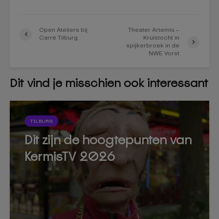
Open Ateliers bij
Theater Artemis –
Carré Tilburg
Kruistocht in
spijkerbroek in de
NWE Vorst
Dit vind je misschien ook interessant
TILBURG
Dit zijn de hoogtepunten van
KermisTV 2026