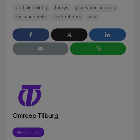
eethuis twintig
fontys
piushaven sessies
rockacademie
tim koehoorn
ysa
Omroep Tilburg
BEKIJK ALLES