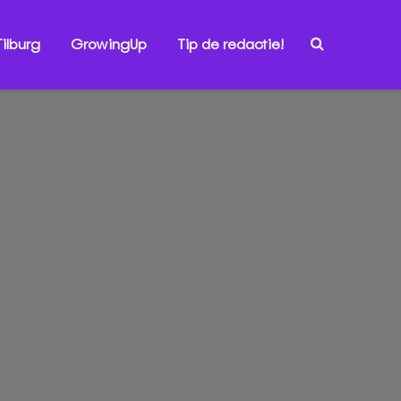
ilburg
GrowingUp
Tip de redactie!