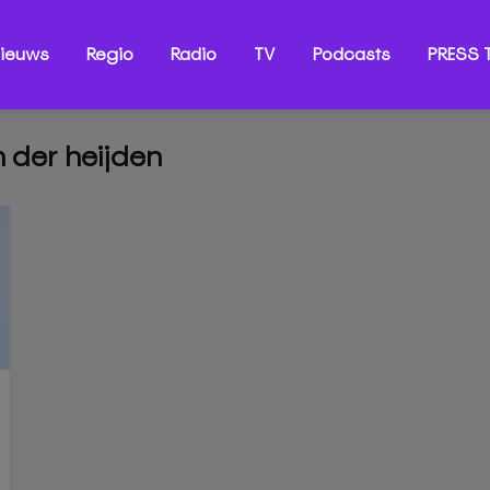
ieuws
Regio
Radio
TV
Podcasts
PRESS T
n der heijden