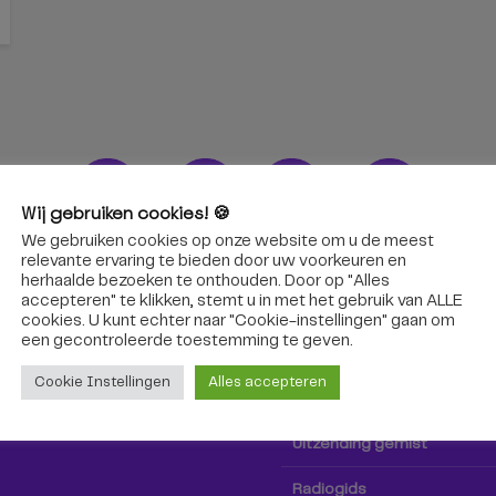
Wij gebruiken cookies! 🍪
We gebruiken cookies op onze website om u de meest
ons!
Radio & TV
relevante ervaring te bieden door uw voorkeuren en
herhaalde bezoeken te onthouden. Door op "Alles
accepteren" te klikken, stemt u in met het gebruik van ALLE
oep Tilburg niet alleen hier,
Kijk tv
cookies. U kunt echter naar "Cookie-instellingen" gaan om
k via social media!
een ​​gecontroleerde toestemming te geven.
Radio
Cookie Instellingen
Alles accepteren
TV-gids
Uitzending gemist
Radiogids