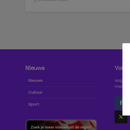
Nieuws
Volg 
Nieuws
Volg Omr
maar oo
Cultuur
Sport