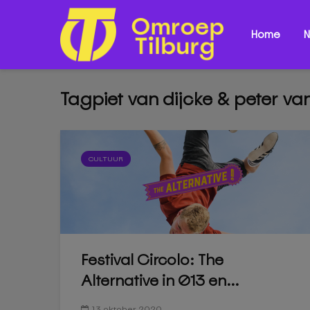
Home
N
Tagpiet van dijcke & peter va
CULTUUR
Festival Circolo: The
Alternative in 013 en...
13 oktober 2020