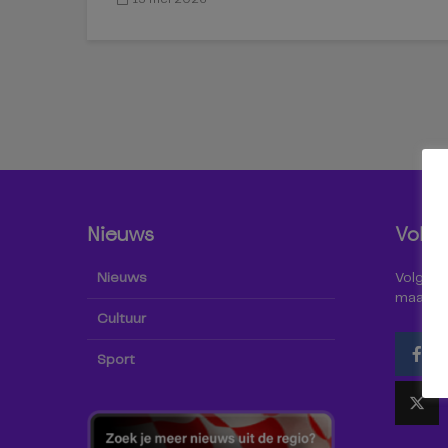
Nieuws
Volg 
Nieuws
Volg Omr
maar oo
Cultuur
Sport