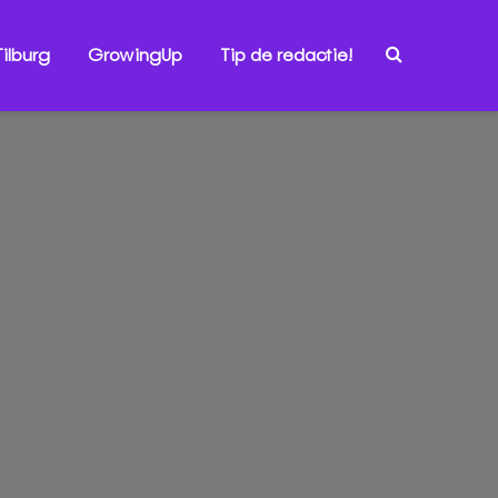
ilburg
GrowingUp
Tip de redactie!