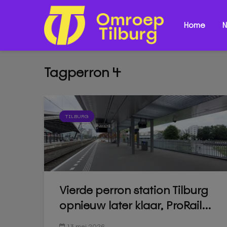
Home
N
Tagperron 4
TILBURG
Vierde perron station Tilburg
opnieuw later klaar, ProRail...
13 mei 2026