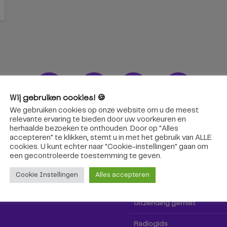
Wij gebruiken cookies! 🍪
We gebruiken cookies op onze website om u de meest
ons!
Radio & TV
relevante ervaring te bieden door uw voorkeuren en
herhaalde bezoeken te onthouden. Door op "Alles
accepteren" te klikken, stemt u in met het gebruik van ALLE
oep Tilburg niet alleen hier,
Kijk tv
cookies. U kunt echter naar "Cookie-instellingen" gaan om
k via social media!
een ​​gecontroleerde toestemming te geven.
Radio
Cookie Instellingen
Alles accepteren
TV-gids
Uitzending gemist
Radiogids