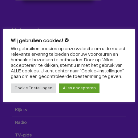
Volg ons!
Wij gebruiken cookies! 🍪
Volg Omroep Tilburg niet alleen hier, maar ook via social
We gebruiken cookies op onze website om u de meest
media!
relevante ervaring te bieden door uw voorkeuren en
herhaalde bezoeken te onthouden. Door op "Alles
accepteren" te klikken, stemt u in met het gebruik van
ALLE cookies. U kunt echter naar "Cookie-instellingen"
gaan om een ​​gecontroleerde toestemming te geven.
Cookie Instellingen
Alles accepteren
Radio & TV
Kijk tv
Radio
TV-gids