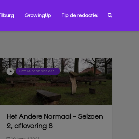
ilburg
GrowingUp
Tip de redactie!
HET ANDERE NORMAAL
Het Andere Normaal – Seizoen
2, aflevering 8
10 januari 2021