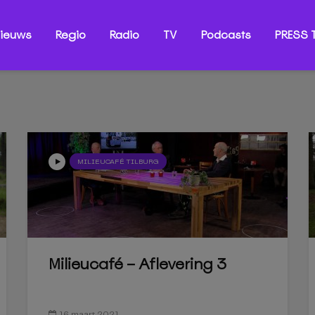
ieuws
Regio
Radio
TV
Podcasts
PRESS T
MILIEUCAFÉ TILBURG
Milieucafé – Aflevering 3
16 maart 2021