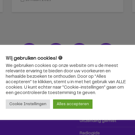
Wij gebruiken cookies! 🍪
We gebruiken cookies op onze website om u de meest
ons!
Radio & TV
relevante ervaring te bieden door uw voorkeuren en
herhaalde bezoeken te onthouden. Door op "Alles
accepteren" te klikken, stemt u in met het gebruik van ALLE
oep Tilburg niet alleen hier,
Kijk tv
cookies. U kunt echter naar "Cookie-instellingen" gaan om
k via social media!
een ​​gecontroleerde toestemming te geven.
Radio
Cookie Instellingen
Alles accepteren
TV-gids
Uitzending gemist
Radiogids