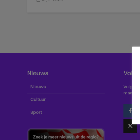
Nieuws
Volg 
Nieuws
Volg Omr
maar oo
Cultuur
Sport