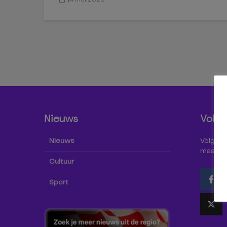
Nieuws
Volg 
Nieuws
Volg Omr
maar oo
Cultuur
Sport