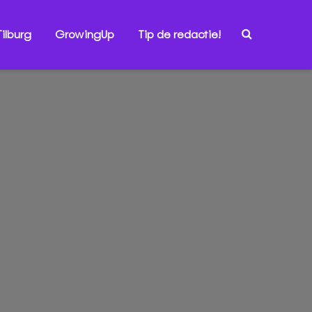
ilburg
GrowingUp
Tip de redactie!