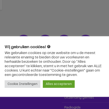
Wij gebruiken cookies! 🍪
We gebruiken cookies op onze website om u de meest
ons!
Radio & TV
relevante ervaring te bieden door uw voorkeuren en
herhaalde bezoeken te onthouden. Door op "Alles
accepteren" te klikken, stemt u in met het gebruik van ALLE
oep Tilburg niet alleen hier,
Kijk tv
cookies. U kunt echter naar "Cookie-instellingen" gaan om
k via social media!
een ​​gecontroleerde toestemming te geven.
Radio
Cookie Instellingen
Alles accepteren
TV-gids
Uitzending gemist
Radiogids