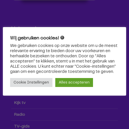
Volg ons!
Wij gebruiken cookies! 🍪
Volg Omroep Tilburg niet alleen hier, maar ook via social
We gebruiken cookies op onze website om u de meest
media!
relevante ervaring te bieden door uw voorkeuren en
herhaalde bezoeken te onthouden. Door op "Alles
accepteren" te klikken, stemt u in met het gebruik van
ALLE cookies. U kunt echter naar "Cookie-instellingen"
gaan om een ​​gecontroleerde toestemming te geven.
Cookie Instellingen
Alles accepteren
Radio & TV
Kijk tv
Radio
TV-gids