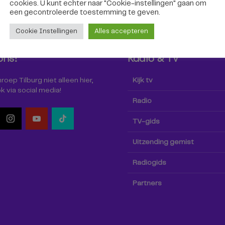
cookies. U kunt echter naar "Cookie-instellingen" gaan om
een ​​gecontroleerde toestemming te geven.
Cookie Instellingen
Alles accepteren
ons!
Radio & TV
oep Tilburg niet alleen hier,
Kijk tv
k via social media!
Radio
TV-gids
Uitzending gemist
Radiogids
Partners