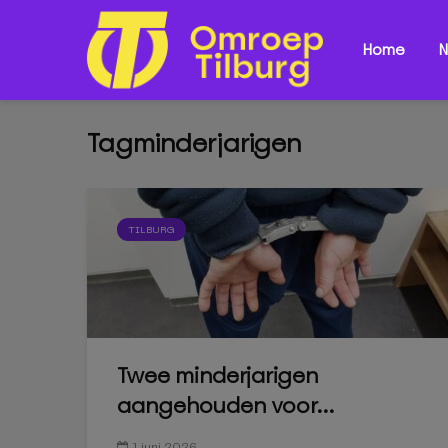
Home
N
Tagminderjarigen
TILBURG
Twee minderjarigen
aangehouden voor...
1 juni 2026