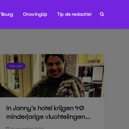
ilburg
GrowingUp
Tip de redactie!
NIEUWS
In Janny’s hotel krijgen 40
minderjarige vluchtelingen...
16 december 2022