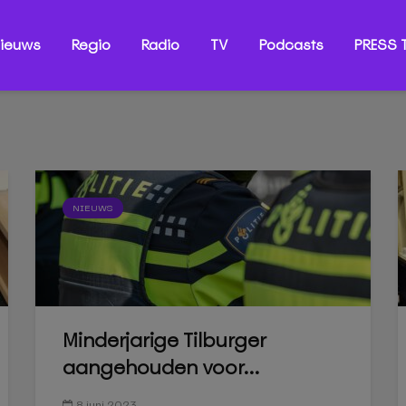
ieuws
Regio
Radio
TV
Podcasts
PRESS T
NIEUWS
Minderjarige Tilburger
aangehouden voor...
8 juni 2023